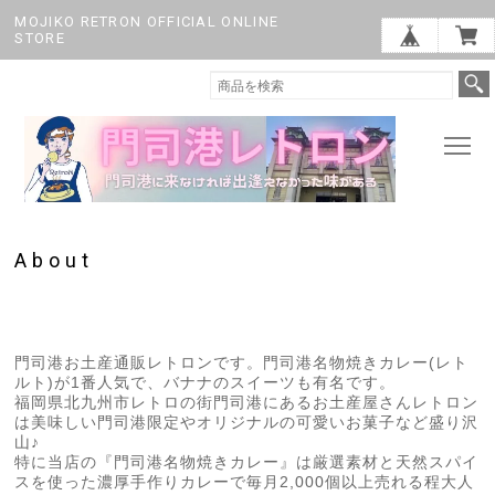
MOJIKO RETRON OFFICIAL ONLINE
STORE
About
門司港お土産通販レトロンです。門司港名物焼きカレー(レト
ルト)が1番人気で、バナナのスイーツも有名です。
福岡県北九州市レトロの街門司港にあるお土産屋さんレトロン
は美味しい門司港限定やオリジナルの可愛いお菓子など盛り沢
山♪
特に当店の『門司港名物焼きカレー』は厳選素材と天然スパイ
スを使った濃厚手作りカレーで毎月2,000個以上売れる程大人